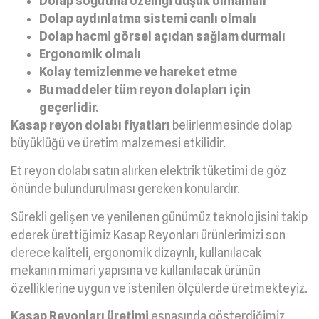
Dolap soğutma özelliği düşük olmamalı
Dolap aydınlatma sistemi canlı olmalı
Dolap hacmi görsel açıdan sağlam durmalı
Ergonomik olmalı
Kolay temizlenme ve hareket etme
Bu maddeler tüm reyon dolapları için
geçerlidir.
Kasap reyon dolabı fiyatları
belirlenmesinde dolap
büyüklüğü ve üretim malzemesi etkilidir.
Et reyon dolabı satın alırken elektrik tüketimi de göz
önünde bulundurulması gereken konulardır.
Sürekli gelişen ve yenilenen günümüz teknolojisini takip
ederek ürettiğimiz Kasap Reyonları ürünlerimizi son
derece kaliteli, ergonomik dizaynlı, kullanılacak
mekanın mimari yapısına ve kullanılacak ürünün
özelliklerine uygun ve istenilen ölçülerde üretmekteyiz.
Kasap Reyonları üretimi
esnasında gösterdiğimiz