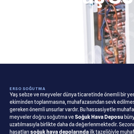
ERSO SOĞUTMA
Yaş sebze ve meyveler dünya ticaretinde önemli bir ye
ekiminden toplanmasına, muhafazasından sevk edilmes
gereken önemli unsurlar vardır. Bu hassasiyetle muhaf
meyveler doğru soğutma ve
Soğuk Hava Deposu
büny
uzatılmasıyla birlikte daha da değerlenmektedir. Sezo
hasatları
soğuk hava depolarında
ilk tazeliğiyle muha