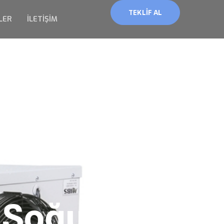
TEKLIF AL
LER
İLETIŞIM
 Soğuk