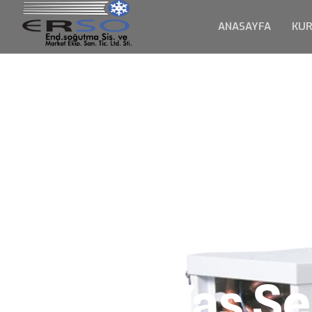
ANASAYFA
KU
Yaş S