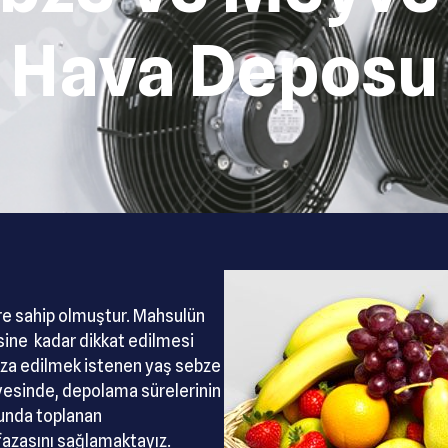
Hava Deposu
re sahip olmuştur. Mahsulün
ine kadar dikkat edilmesi
aza edilmek istenen yaş sebze
esinde, depolama sürelerinin
nunda toplanan
fazasını sağlamaktayız.