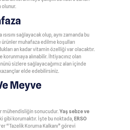
 olunur.
afaza
 ısısını sağlayacak olup, aynı zamanda bu
 ürünler muhafaza edilme koşulları
ları an kadar vitamin özelliği var olacaktır.
 korunmaya alınabilir. İhtiyacınız olan
ününü sizlere sağlayacağımız alan içinde
zançlar elde edebilirsiniz.
 Ve Meyve
 bir mühendisliğin sonucudur.
Yaş sebze ve
aki gibi korumaktır. İşte bu noktada,
ERSO
rer “Tazelik Koruma Kalkanı” görevi