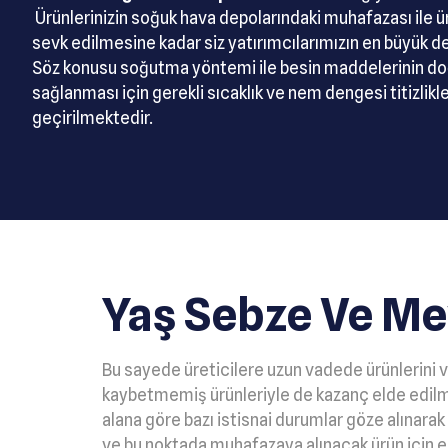
Ürünlerinizin soğuk hava depolarındaki muhafazası ile 
sevk edilmesine kadar siz yatırımcılarımızın en büyük d
Söz konusu soğutma yöntemi ile besin maddelerinin doğ
sağlanması için gerekli sıcaklık ve nem dengesi titizlikl
geçirilmektedir.
Yaş Sebze Ve Me
Bu sayede üreticilere uzun vadede ürünlerini
kaybetmemiş ürünleriyle de kazanç elde edilm
alana göre bazı istisnai durumlar göze alınara
ve bu noktada muhafazaya alınacak ürün için en