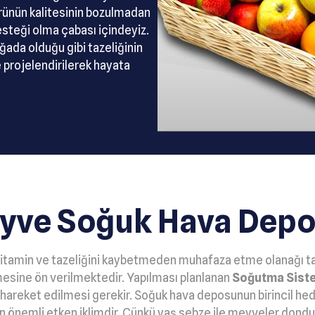
ürünün kalitesinin bozulmadan
esteği olma çabası içindeyiz.
ada olduğu gibi tazeliğinin
e projelendirilerek hayata
yve Soğuk Hava Depos
 vitamin ve tazeliğini kaybetmeden muhafaza etme olanağı ta
esine ön verilmektedir. Yapılması planlanan
Soğutma Siste
k hareket edilmesi gerekir. Soğuk hava deposunun birincil h
 önemli etken iklimdir. Çünkü yaş sebze ile meyveler dondur