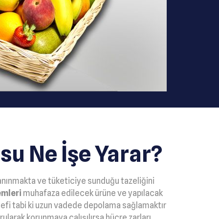
u Ne İşe Yarar?
nınmakta ve tüketiciye sunduğu tazeliğini
mleri
muhafaza edilecek ürüne ve yapılacak
edefi tabi ki uzun vadede depolama sağlamaktır
ularak korunmaya çalışılırsa hücre zarları