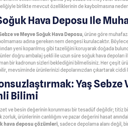
zeliğiyle birlikte mevcut özelliklerinin de kaybolmasına neden
Soğuk Hava Deposu Ile Muh
Sebze ve Meyve Soğuk Hava Deposu
, ürüne göre muhafaza
bolmaması adına gereken nem dengesi kurulacaktır. Böylece
dan yeni koparılmış gibi tazeliğini koruyarak doğada bulunduk
ler doğru ambalaj şekli ile uzun süre soğuk hava depoları ile
 bir kadronun sizleri beklediğini bilmelisiniz. Her çeşit ür
, mevsiminde ürünlerinizi depolarınızdan çıkartarak ciddi ka
Sonsuzlaştırmak: Yaş Sebze
i Bilimi
zzet ve besin değerinin korunması bir tesadüf değildir; titiz
k zorluk, ürünlerinin canlılığını ve pazar değerini hasat anınd
k hava deposu çözümleri
, sadece depolama alanı değil, bi