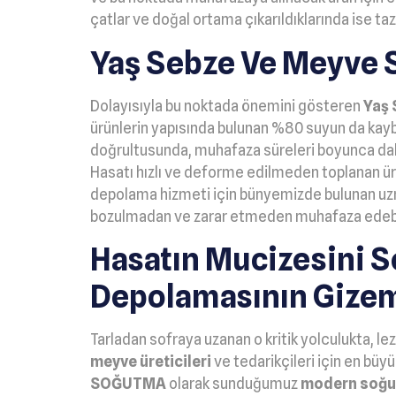
çatlar ve doğal ortama çıkarıldıklarında ise ta
Yaş Sebze Ve Meyve 
Dolayısıyla bu noktada önemini gösteren
Yaş 
ürünlerin yapısında bulunan %80 suyun da kay
doğrultusunda, muhafaza süreleri boyunca dalın
Hasatı hızlı ve deforme edilmeden toplanan ürün
depolama hizmeti için bünyemizde bulunan uzman
bozulmadan ve zarar etmeden muhafaza edebilir
Hasatın Mucizesini 
Depolamasının Gizeml
Tarladan sofraya uzanan o kritik yolculukta, le
meyve üreticileri
ve tedarikçileri için en büyü
SOĞUTMA
olarak sunduğumuz
modern soğu