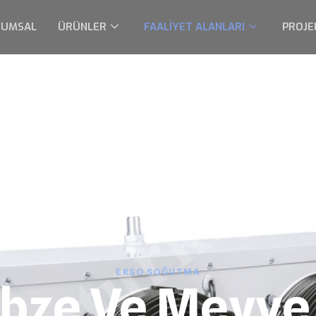
RUMSAL
ÜRÜNLER
FAALİYET ALANLARI
PROJE
ERSO SOĞUTMA
ebze Ve Meyve